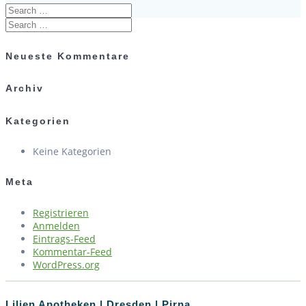
Search
for:
Search
for:
Neueste Kommentare
Archiv
Kategorien
Keine Kategorien
Meta
Registrieren
Anmelden
Eintrags-Feed
Kommentar-Feed
WordPress.org
Lilien Apotheken | Dresden | Pirna