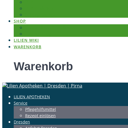
PTA
PTA Praktikum
Schulpraktikum
SHOP
Gesundheit & Wellness
Tattoo Pflege
LILIEN WIKI
WARENKORB
Warenkorb
LILIEN APOTHEKEN
Service
Pflegehilfsmittel
Rezept einlösen
Dresden