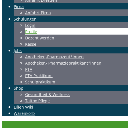
Anfahrt Dresden
Pirna
Anfahrt Pirna
Schulungen
Login
Profile
Dozent werden
Kasse
Jobs
Apotheker,-Pharmazeut*innen
Apotheker,- Pharmaziepraktikant*innen
PTA
PTA Praktikum
Schulpraktikum
Shop
Gesundheit & Wellness
Tattoo Pflege
Lilien Wiki
Warenkorb