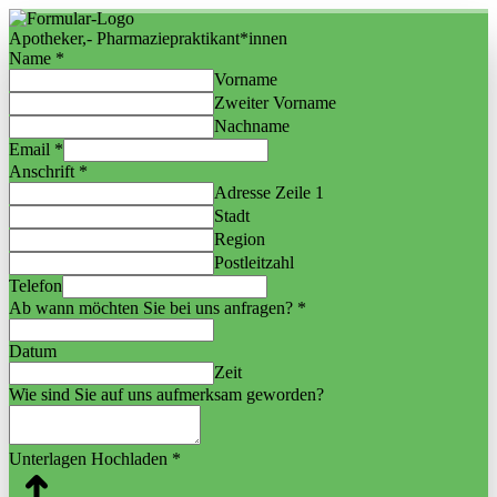
Apotheker,- Pharmaziepraktikant*innen
Name
*
Vorname
Zweiter Vorname
Nachname
Email
*
Anschrift
*
Adresse Zeile 1
Stadt
Region
Postleitzahl
Telefon
Ab wann möchten Sie bei uns anfragen?
*
Datum
Zeit
Wie sind Sie auf uns aufmerksam geworden?
Unterlagen Hochladen
*