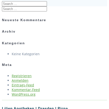
Search
for:
Search
for:
Neueste Kommentare
Archiv
Kategorien
Keine Kategorien
Meta
Registrieren
Anmelden
Eintrags-Feed
Kommentar-Feed
WordPress.org
Lilien Apotheken | Dresden | Pirna