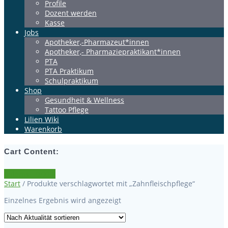
Profile
Dozent werden
Kasse
Jobs
Apotheker,-Pharmazeut*innen
Apotheker,- Pharmaziepraktikant*innen
PTA
PTA Praktikum
Schulpraktikum
Shop
Gesundheit & Wellness
Tattoo Pflege
Lilien Wiki
Warenkorb
Cart Content:
0 items -
0,00
€
Start
/ Produkte verschlagwortet mit „Zahnfleischpflege“
Einzelnes Ergebnis wird angezeigt