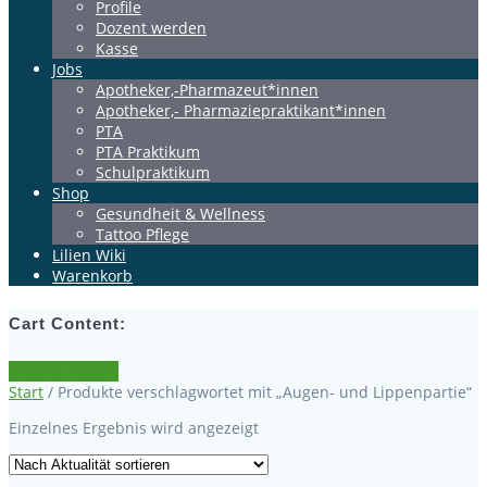
Profile
Dozent werden
Kasse
Jobs
Apotheker,-Pharmazeut*innen
Apotheker,- Pharmaziepraktikant*innen
PTA
PTA Praktikum
Schulpraktikum
Shop
Gesundheit & Wellness
Tattoo Pflege
Lilien Wiki
Warenkorb
Cart Content:
0 items -
0,00
€
Start
/ Produkte verschlagwortet mit „Augen- und Lippenpartie“
Einzelnes Ergebnis wird angezeigt