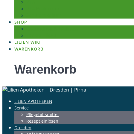
PTA
PTA Praktikum
Schulpraktikum
SHOP
Gesundheit & Wellness
Tattoo Pflege
LILIEN WIKI
WARENKORB
Warenkorb
LILIEN APOTHEKEN
Service
Pflegehilfsmittel
Rezept einlösen
Dresden