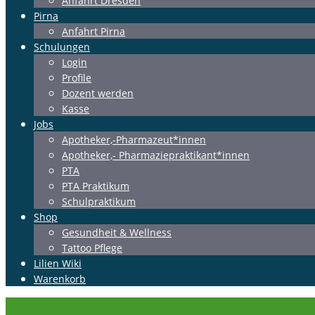
Anfahrt Dresden
Pirna
Anfahrt Pirna
Schulungen
Login
Profile
Dozent werden
Kasse
Jobs
Apotheker,-Pharmazeut*innen
Apotheker,- Pharmaziepraktikant*innen
PTA
PTA Praktikum
Schulpraktikum
Shop
Gesundheit & Wellness
Tattoo Pflege
Lilien Wiki
Warenkorb